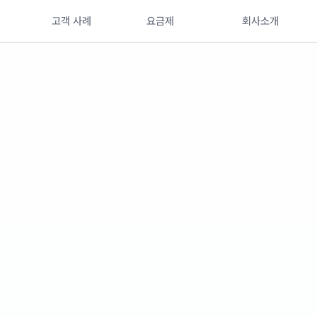
고객 사례
요금제
회사소개