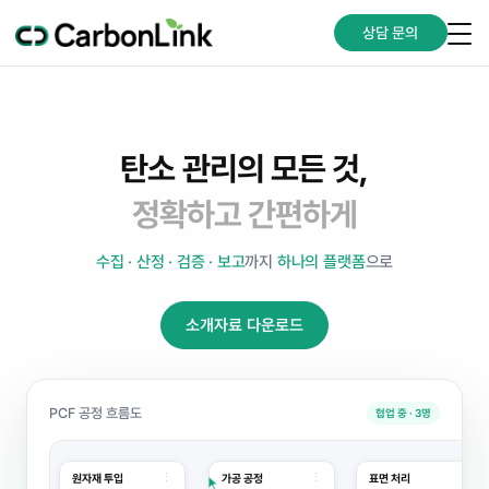
상담 문의
탄소 관리의 모든 것,
정확하고 간편하게
수집 · 산정 · 검증 · 보고
까지
하나의 플랫폼
으로
소개자료 다운로드
PCF 공정 흐름도
협업 중 · 3명
⋮
⋮
⋮
원자재 투입
가공 공정
표면 처리